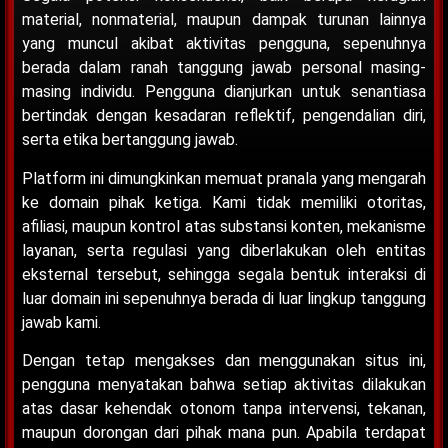
material, nonmaterial, maupun dampak turunan lainnya
yang muncul akibat aktivitas pengguna, sepenuhnya
berada dalam ranah tanggung jawab personal masing-
masing individu. Pengguna dianjurkan untuk senantiasa
bertindak dengan kesadaran reflektif, pengendalian diri,
serta etika bertanggung jawab.
Platform ini dimungkinkan memuat pranala yang mengarah
ke domain pihak ketiga. Kami tidak memiliki otoritas,
afiliasi, maupun kontrol atas substansi konten, mekanisme
layanan, serta regulasi yang diberlakukan oleh entitas
eksternal tersebut, sehingga segala bentuk interaksi di
luar domain ini sepenuhnya berada di luar lingkup tanggung
jawab kami.
Dengan tetap mengakses dan menggunakan situs ini,
pengguna menyatakan bahwa setiap aktivitas dilakukan
atas dasar kehendak otonom tanpa intervensi, tekanan,
maupun dorongan dari pihak mana pun. Apabila terdapat